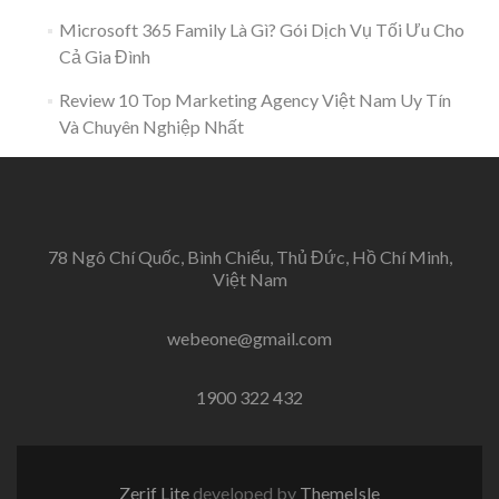
Microsoft 365 Family Là Gì? Gói Dịch Vụ Tối Ưu Cho
Cả Gia Đình
Review 10 Top Marketing Agency Việt Nam Uy Tín
Và Chuyên Nghiệp Nhất
78 Ngô Chí Quốc, Bình Chiểu, Thủ Đức, Hồ Chí Minh,
Việt Nam
webeone@gmail.com
1900 322 432
Zerif Lite
developed by
ThemeIsle