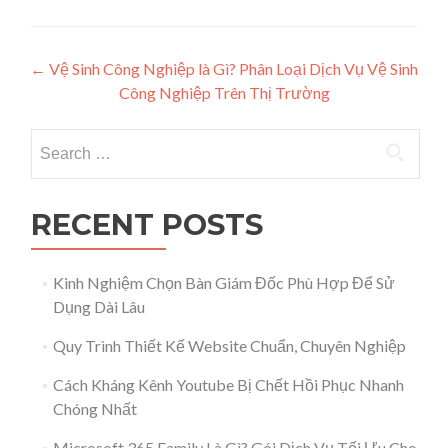
Post navigation
←
Vệ Sinh Công Nghiệp là Gì? Phân Loại Dịch Vụ Vệ Sinh
Công Nghiệp Trên Thị Trường
Search for:
RECENT POSTS
Kinh Nghiệm Chọn Bàn Giám Đốc Phù Hợp Để Sử
Dụng Dài Lâu
Quy Trình Thiết Kế Website Chuẩn, Chuyên Nghiệp
Cách Kháng Kênh Youtube Bị Chết Hồi Phục Nhanh
Chóng Nhất
Microsoft 365 Family Là Gì? Gói Dịch Vụ Tối Ưu Cho