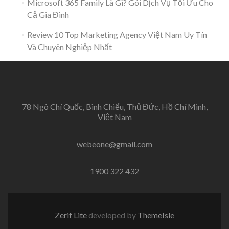
Microsoft 365 Family Là Gì? Gói Dịch Vụ Tối Ưu Cho
Cả Gia Đình
Review 10 Top Marketing Agency Việt Nam Uy Tín
Và Chuyên Nghiệp Nhất
78 Ngô Chí Quốc, Bình Chiểu, Thủ Đức, Hồ Chí Minh,
Việt Nam
webeone@gmail.com
1900 322 432
Zerif Lite
developed by
ThemeIsle