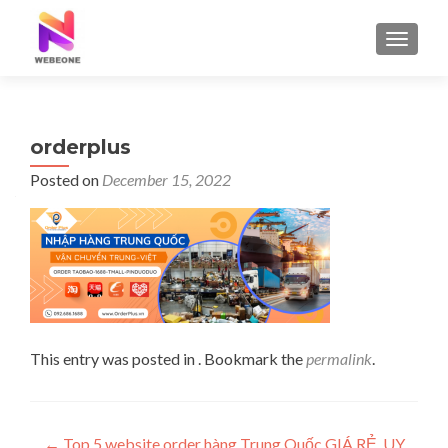
TOGGLE
orderplus
Posted on
December 15, 2022
This entry was posted in . Bookmark the
permalink
.
←
Top 5 website order hàng Trung Quốc GIÁ RẺ, UY