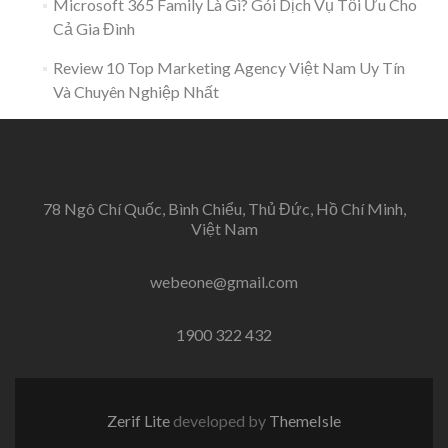
Microsoft 365 Family Là Gì? Gói Dịch Vụ Tối Ưu Cho
Cả Gia Đình
Review 10 Top Marketing Agency Việt Nam Uy Tín
Và Chuyên Nghiệp Nhất
78 Ngô Chí Quốc, Bình Chiểu, Thủ Đức, Hồ Chí Minh,
Việt Nam
webeone@gmail.com
1900 322 432
Zerif Lite
developed by
ThemeIsle