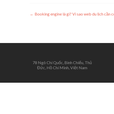
Post navigation
←
Booking engine là gì? Vì sao web du lịch cần 
78 Ngô Chí Quốc, Bình Chiểu, Thủ
Đức, Hồ Chí Minh, Việt Nam