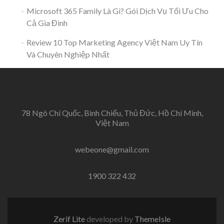
Microsoft 365 Family Là Gì? Gói Dịch Vụ Tối Ưu Cho
Cả Gia Đình
Review 10 Top Marketing Agency Việt Nam Uy Tín
Và Chuyên Nghiệp Nhất
78 Ngô Chí Quốc, Bình Chiểu, Thủ Đức, Hồ Chí Minh,
Việt Nam
webeone@gmail.com
1900 322 432
Zerif Lite
developed by
ThemeIsle