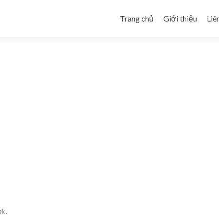
Skip to content
Trang chủ
Giới thiệu
Liê
nk
.