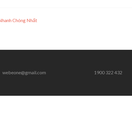
 Nhanh Chóng Nhất
webeone@gmail.com
1900 322 432