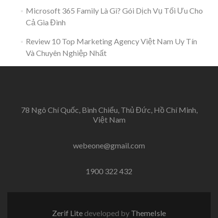
Microsoft 365 Family Là Gì? Gói Dịch Vụ Tối Ưu Cho
Cả Gia Đình
Review 10 Top Marketing Agency Việt Nam Uy Tín
Và Chuyên Nghiệp Nhất
78 Ngô Chí Quốc, Bình Chiểu, Thủ Đức, Hồ Chí Minh,
Việt Nam
webeone@gmail.com
1900 322 432
Zerif Lite
developed by
ThemeIsle