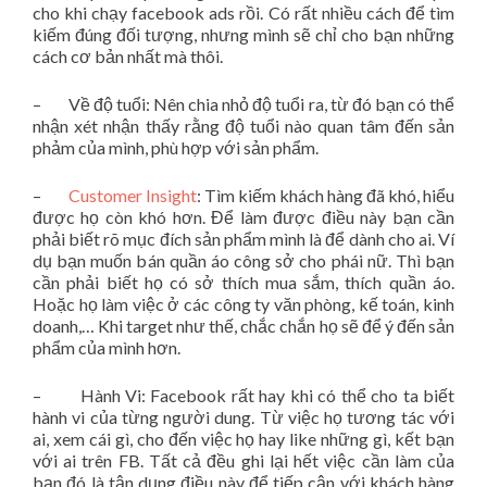
cho khi chạy facebook ads rồi. Có rất nhiều cách để tìm
kiếm đúng đối tượng, nhưng mình sẽ chỉ cho bạn những
cách cơ bản nhất mà thôi.
– Về độ tuổi: Nên chia nhỏ độ tuổi ra, từ đó bạn có thể
nhận xét nhận thấy rằng độ tuổi nào quan tâm đến sản
phảm của mình, phù hợp với sản phẩm.
–
Customer Insight
: Tìm kiếm khách hàng đã khó, hiểu
được họ còn khó hơn. Để làm được điều này bạn cần
phải biết rõ mục đích sản phẩm mình là để dành cho ai. Ví
dụ bạn muốn bán quần áo công sở cho phái nữ. Thì bạn
cần phải biết họ có sở thích mua sắm, thích quần áo.
Hoặc họ làm việc ở các công ty văn phòng, kế toán, kinh
doanh,… Khi target như thế, chắc chắn họ sẽ để ý đến sản
phẩm của mình hơn.
– Hành Vi: Facebook rất hay khi có thể cho ta biết
hành vi của từng người dung. Từ việc họ tương tác với
ai, xem cái gì, cho đến việc họ hay like những gì, kết bạn
với ai trên FB. Tất cả đều ghi lại hết việc cần làm của
bạn đó là tận dụng điều này để tiếp cận với khách hàng