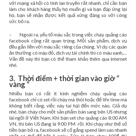
với mạng xã hội có tính lan truyền rất nhanh, chỉ cần bạn
làm cho khách hàng thấy họ muốn gì và bạn đáp ứng lại
họ, bạn sẽ nhận được kết quả xứng đáng so với công
sức bỏ ra.
– Ngoài ra, yếu tố màu sắc trong việc chạy quảng cáo
facebook cũng rất quan trọng. Mỗi sản phẩm, dịch vụ
đều gắn liền với màu sắc riêng của chúng. Ví dụ các quán
ăn thường có màu đỏ, dịch vụ tài chính thì có màu xanh,…
Vấn đề này thì bạn có thể tham khảo thêm qua internet
nhé.
3. Thời điểm + thời gian vào giờ “
vàng “
Nhiều bạn có rất ít kinh nghiệm chạy quảng cáo
facebook chỉ có set rồi chạy mà thôi hoặc để life time mà
không biết rằng, việc này tai hại đến mức nào. Giả dụ
nhé, bạn chạy cho một sản phẩm bán sang bên US nhưng
lại ngồi ở Việt Nam. Khi bạn set cho quảng cáo 8:00 AM
VN, thì bên US đang là 9:00 PM rồi. Khi chạy như thế số
tiền bạn bỏ ra, facebook sẽ cố gắng spend làm sao nhanh
nhất có thể để hết 1 ngày. Tức là bạn chạy 100$ thì