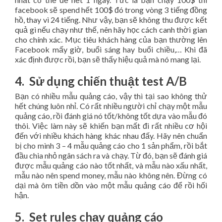
facebook sẽ spend hết 100$ đó trong vòng 3 tiếng đồng
hồ, thay vì 24 tiếng. Như vậy, bạn sẽ không thu được kết
quả gì nếu chạy như thế, nên hãy học cách canh thời gian
cho chính xác. Mục tiêu khách hàng của bạn thường lên
Facebook mấy giờ, buổi sáng hay buổi chiều,… Khi đã
xác định được rồi, bạn sẽ thấy hiệu quả mà nó mang lại.
4. Sử dụng chiến thuật test A/B
Bạn có nhiều mẫu quảng cáo, vậy thì tại sao không thử
hết chúng luôn nhỉ. Có rất nhiều người chỉ chạy một mẫu
quảng cáo, rồi đánh giá nó tốt/không tốt dựa vào mẫu đó
thôi. Việc làm này sẽ khiến bạn mất đi rất nhiều cơ hội
đến với nhiều khách hàng khác nhau đấy. Hãy nên chuẩn
bị cho mình 3 – 4 mẫu quảng cáo cho 1 sản phẩm, rồi bắt
đầu chia nhỏ ngân sách ra và chạy. Từ đó, bạn sẽ đánh giá
được mẫu quảng cáo nào tốt nhất, và mẫu nào xấu nhất,
mẫu nào nên spend money, mẫu nào không nên. Đừng có
dại mà ôm tiền dồn vào một mẫu quảng cáo để rồi hối
hận.
5. Set rules chạy quảng cáo