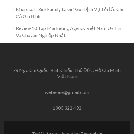
Microsoft 365 Family Là Gì? Gói Dịch Vụ Tối Ưu Cho
Cả Gia Đình
Review 10 Top Marketing Agency Việt Nam Uy Tín
Và Chuyên Nghiệp Nhất
78 Ngô Chí Quốc, Bình Chiểu, Thủ Đức, Hồ Chí Minh,
Việt Nam
webeone@gmail.com
1900 322 432
Zerif Lite
developed by
ThemeIsle