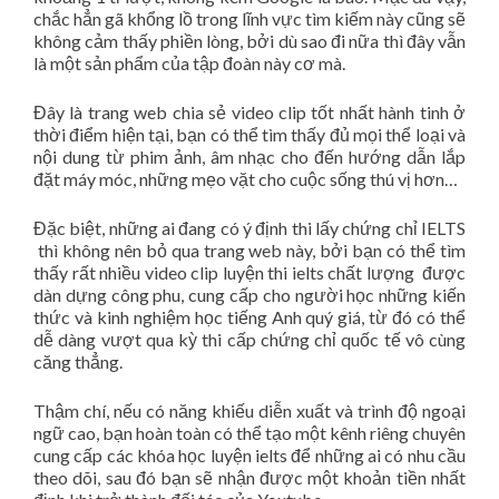
chắc hẳn gã khổng lồ trong lĩnh vực tìm kiếm này cũng sẽ
không cảm thấy phiền lòng, bởi dù sao đi nữa thì đây vẫn
là một sản phẩm của tập đoàn này cơ mà.
Đây là trang web chia sẻ video clip tốt nhất hành tinh ở
thời điểm hiện tại, bạn có thể tìm thấy đủ mọi thể loại và
nội dung từ phim ảnh, âm nhạc cho đến hướng dẫn lắp
đặt máy móc, những mẹo vặt cho cuộc sống thú vị hơn…
Đặc biệt, những ai đang có ý định thi lấy
chứng chỉ IELTS
thì không nên bỏ qua trang web này, bởi bạn có thể tìm
thấy rất nhiều video clip
luyện thi ielts chất lượng
được
dàn dựng công phu, cung cấp cho người học những kiến
thức và kinh nghiệm học tiếng Anh quý giá, từ đó có thể
dễ dàng vượt qua kỳ thi cấp chứng chỉ quốc tế vô cùng
căng thẳng.
Thậm chí, nếu có năng khiếu diễn xuất và trình độ ngoại
ngữ cao, bạn hoàn toàn có thể tạo một kênh riêng chuyên
cung cấp các
khóa học luyện ielts
để những ai có nhu cầu
theo dõi, sau đó bạn sẽ nhận được một khoản tiền nhất