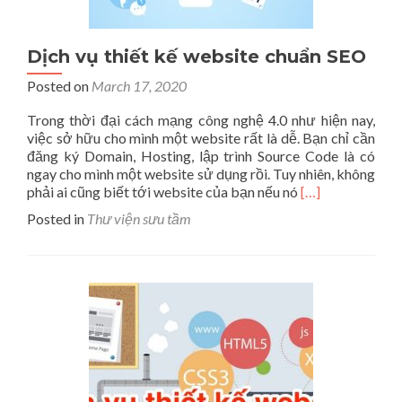
Dịch vụ thiết kế website chuẩn SEO
Posted on
March 17, 2020
Trong thời đại cách mạng công nghệ 4.0 như hiện nay,
việc sở hữu cho mình một website rất là dễ. Bạn chỉ cần
đăng ký Domain, Hosting, lập trình Source Code là có
ngay cho mình một website sử dụng rồi. Tuy nhiên, không
Read
phải ai cũng biết tới website của bạn nếu nó
[…]
more
Posted in
Thư viện sưu tầm
about
Dịch
vụ
thiết
kế
website
chuẩn
SEO