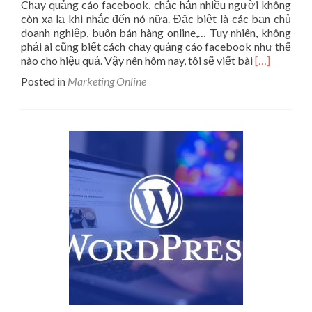
Chạy quảng cáo facebook, chắc hẳn nhiều người không
còn xa lạ khi nhắc đến nó nữa. Đặc biệt là các bạn chủ
doanh nghiệp, buôn bán hàng online,… Tuy nhiên, không
phải ai cũng biết cách chạy quảng cáo facebook như thế
Read
nào cho hiệu quả. Vậy nên hôm nay, tôi sẽ viết bài
[…]
more
Posted in
Marketing Online
about
Hướng
dẫn
cách
chạy
quảng
cáo
Facebook
hiệu
quả