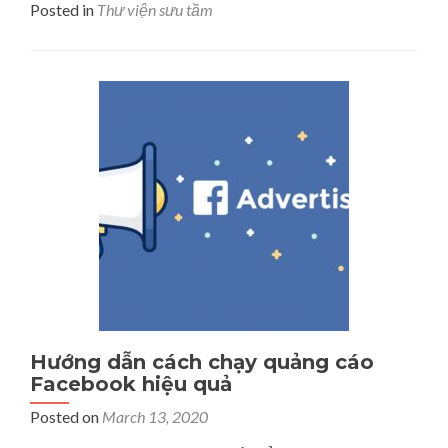
Posted in
Thư viện sưu tầm
about
Dịch
vụ
thiết
kế
website
giá
rẻ
tốt
nhất
trên
thị
trường
hiện
nay
Hướng dẫn cách chạy quảng cáo
Facebook hiệu quả
Posted on
March 13, 2020