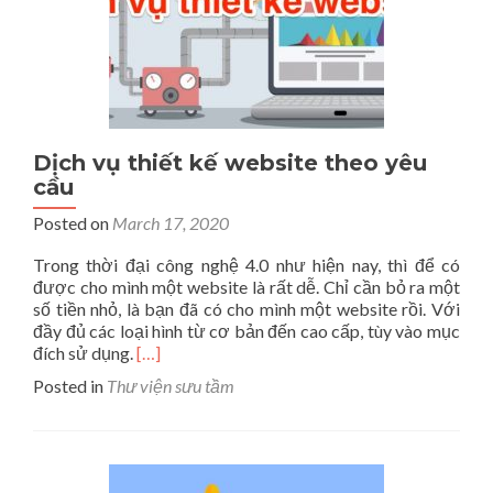
Dịch vụ thiết kế website theo yêu
cầu
Posted on
March 17, 2020
Trong thời đại công nghệ 4.0 như hiện nay, thì để có
được cho mình một website là rất dễ. Chỉ cần bỏ ra một
số tiền nhỏ, là bạn đã có cho mình một website rồi. Với
đầy đủ các loại hình từ cơ bản đến cao cấp, tùy vào mục
Read
đích sử dụng.
[…]
more
Posted in
Thư viện sưu tầm
about
Dịch
vụ
thiết
kế