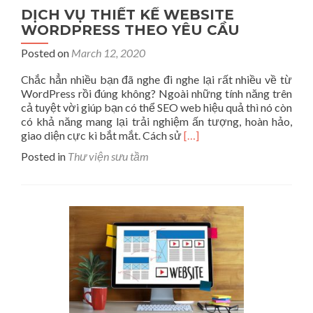
DỊCH VỤ THIẾT KẾ WEBSITE
WORDPRESS THEO YÊU CẦU
Posted on
March 12, 2020
Chắc hẳn nhiều bạn đã nghe đi nghe lại rất nhiều về từ
WordPress rồi đúng không? Ngoài những tính năng trên
cả tuyệt vời giúp bạn có thể SEO web hiệu quả thì nó còn
có khả năng mang lại trải nghiệm ấn tượng, hoàn hảo,
Read
giao diện cực kì bắt mắt. Cách sử
[…]
more
Posted in
Thư viện sưu tầm
about
DỊCH
VỤ
THIẾT
KẾ
WEBSITE
WORDPRESS
THEO
YÊU
CẦU