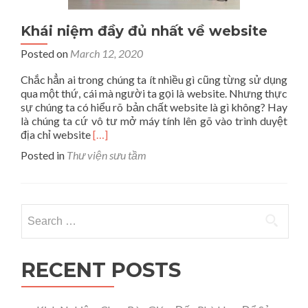
Khái niệm đầy đủ nhất về website
Posted on
March 12, 2020
Chắc hẳn ai trong chúng ta ít nhiều gì cũng từng sử dụng
qua một thứ, cái mà người ta gọi là website. Nhưng thực
sự chúng ta có hiểu rõ bản chất website là gì không? Hay
là chúng ta cứ vô tư mở máy tính lên gõ vào trình duyệt
Read
địa chỉ website
[…]
more
Posted in
Thư viện sưu tầm
about
Khái
niệm
đầy
Search for:
đủ
nhất
về
website
RECENT POSTS