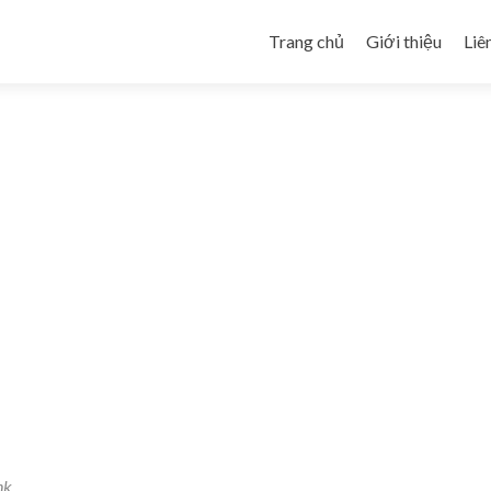
Skip to content
Trang chủ
Giới thiệu
Liê
nk
.