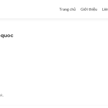
Skip to content
Trang chủ
Giới thiệu
Liê
-quoc
nk
.