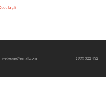
uốc là gì?
webeone@gmail.com
1900 322 432