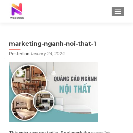
TOGGLE
marketing-nganh-noi-that-1
Posted on
January 24, 2024
This entry was posted in . Bookmark the
permalink
.