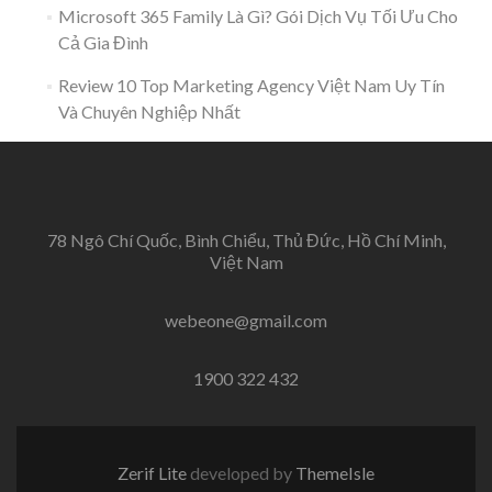
Microsoft 365 Family Là Gì? Gói Dịch Vụ Tối Ưu Cho
Cả Gia Đình
Review 10 Top Marketing Agency Việt Nam Uy Tín
Và Chuyên Nghiệp Nhất
78 Ngô Chí Quốc, Bình Chiểu, Thủ Đức, Hồ Chí Minh,
Việt Nam
webeone@gmail.com
1900 322 432
Zerif Lite
developed by
ThemeIsle