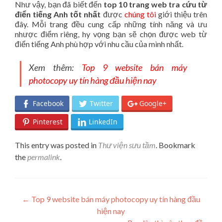
Như vậy, bạn đã biết đến
top 10 trang web tra cứu từ
điển tiếng Anh tốt nhất
được
chúng tôi
giới thiệu trên
đây. Mỗi trang đều cung cấp những tính năng và ưu
nhược điểm riêng, hy vọng bạn sẽ chọn được web từ
điển tiếng Anh phù hợp với nhu cầu của mình nhất.
Xem thêm:
Top 9 website bán máy
photocopy uy tín hàng đầu hiện nay
Facebook
Twitter
Google+
Pinterest
LinkedIn
This entry was posted in
Thư viện sưu tầm
. Bookmark
the
permalink
.
Post navigation
←
Top 9 website bán máy photocopy uy tín hàng đầu
hiện nay