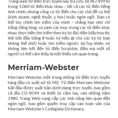
Trang web từ điển trực tuyến này tra cứu 18.967.499 từ
trong 1.060 từ điển khác nhau – tất cả các từ điển tiếng
Anh chính, nhưng cũng có từ điển cho các chủ đề cụ thể
(kinh doanh, nghệ thuật, y học) hoặc ngôn ngữ. Bạn có
thể tùy chỉnh tìm kiếm của mình – chẳng hạn như chỉ
bằng tiếng lóng; so sánh các mục trong các từ điển khác
nhau; thực hiện tìm kiếm theo ký tự đại diện (dấu hoa thị,
thẻ bắt đầu bằng # hoặc ký hiệu @ cho các ký tự bạn
không thể nhớ) hoặc tìm kiếm ngược lại.Tuy nhiên, nó
không liên kết đến từ điển Scrabble, điều mà một số
người có thể cảm thấy là một thiếu sót quan trọng.
Merriam-Webster
Merriam-Webster, một trong những từ điển trực tuyến
hàng đầu có xuất xứ từ Mỹ. Từ điển Merriam-Webster
bắt đầu được xuất bản dưới dạng trực tuyến, bao gồm
cả đĩa CD-ROM và thiết bị cầm tay, vào những năm
1980. Trang Web cung cấp các tính năng liên quan đến
ngôn ngữ, bao gồm quyền truy cập vào toàn văn của
Merriam-Webster’s Collegiate Dictionary.