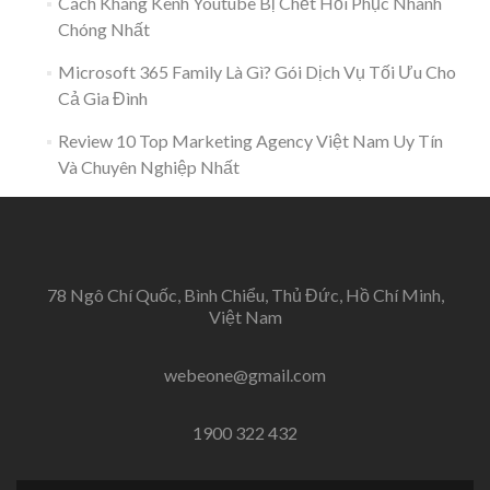
Cách Kháng Kênh Youtube Bị Chết Hồi Phục Nhanh
Chóng Nhất
Microsoft 365 Family Là Gì? Gói Dịch Vụ Tối Ưu Cho
Cả Gia Đình
Review 10 Top Marketing Agency Việt Nam Uy Tín
Và Chuyên Nghiệp Nhất
78 Ngô Chí Quốc, Bình Chiểu, Thủ Đức, Hồ Chí Minh,
Việt Nam
webeone@gmail.com
1900 322 432