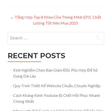
Post navigation
←
Tổng Hợp Top 8 Khóa Cửa Thông Minh EPIC Chất
Lượng Tốt Nên Mua 2025
Search for:
RECENT POSTS
Kinh Nghiệm Chọn Bàn Giám Đốc Phù Hợp Để Sử
Dụng Dài Lâu
Quy Trình Thiết Kế Website Chuẩn, Chuyên Nghiệp
Cách Kháng Kênh Youtube Bị Chết Hồi Phục Nhanh
Chóng Nhất
Microsoft 365 Family Là Gì? Gói Dịch Vụ Tối Ưu Cho