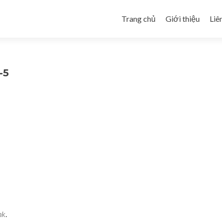
Skip to content
Trang chủ
Giới thiệu
Liê
-5
nk
.