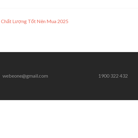
 Chất Lượng Tốt Nên Mua 2025
webeone@gmail.com
1900 322 432