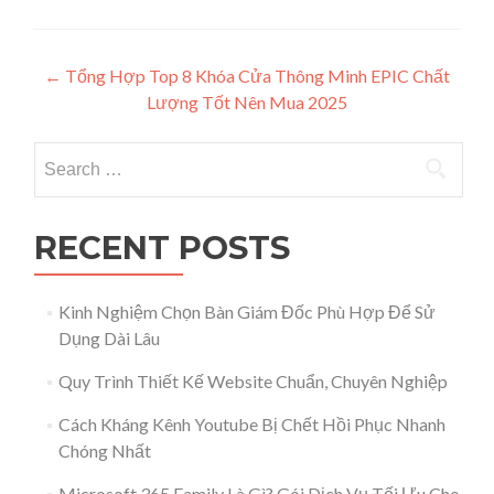
Post navigation
←
Tổng Hợp Top 8 Khóa Cửa Thông Minh EPIC Chất
Lượng Tốt Nên Mua 2025
Search for:
RECENT POSTS
Kinh Nghiệm Chọn Bàn Giám Đốc Phù Hợp Để Sử
Dụng Dài Lâu
Quy Trình Thiết Kế Website Chuẩn, Chuyên Nghiệp
Cách Kháng Kênh Youtube Bị Chết Hồi Phục Nhanh
Chóng Nhất
Microsoft 365 Family Là Gì? Gói Dịch Vụ Tối Ưu Cho