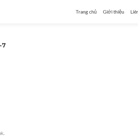
Skip to content
Trang chủ
Giới thiệu
Liê
-7
nk
.