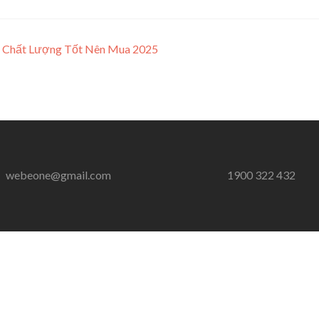
 Chất Lượng Tốt Nên Mua 2025
webeone@gmail.com
1900 322 432