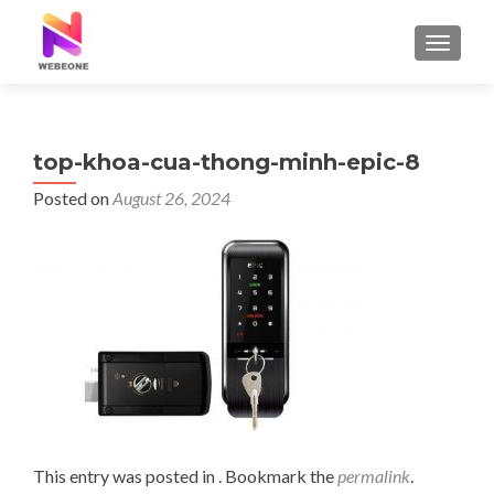
TOGGLE
top-khoa-cua-thong-minh-epic-8
Posted on
August 26, 2024
This entry was posted in . Bookmark the
permalink
.