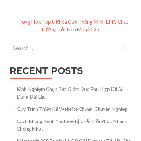
Post navigation
←
Tổng Hợp Top 8 Khóa Cửa Thông Minh EPIC Chất
Lượng Tốt Nên Mua 2025
Search for:
RECENT POSTS
Kinh Nghiệm Chọn Bàn Giám Đốc Phù Hợp Để Sử
Dụng Dài Lâu
Quy Trình Thiết Kế Website Chuẩn, Chuyên Nghiệp
Cách Kháng Kênh Youtube Bị Chết Hồi Phục Nhanh
Chóng Nhất
Microsoft 365 Family Là Gì? Gói Dịch Vụ Tối Ưu Cho