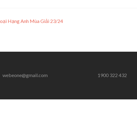
ại Hạng Anh Mùa Giải 23/24
webeone@gmail.com
1900 322 432