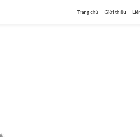
Skip to content
Trang chủ
Giới thiệu
Liê
nk
.