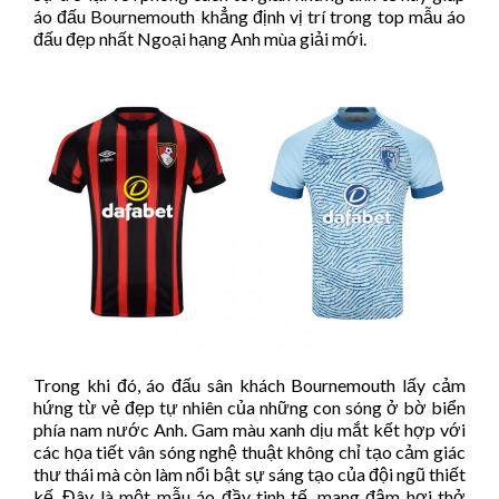
áo đấu Bournemouth khẳng định vị trí trong top mẫu áo
đấu đẹp nhất Ngoại hạng Anh mùa giải mới.
Trong khi đó, áo đấu sân khách Bournemouth lấy cảm
hứng từ vẻ đẹp tự nhiên của những con sóng ở bờ biển
phía nam nước Anh. Gam màu xanh dịu mắt kết hợp với
các họa tiết vân sóng nghệ thuật không chỉ tạo cảm giác
thư thái mà còn làm nổi bật sự sáng tạo của đội ngũ thiết
kế. Đây là một mẫu áo đầy tinh tế, mang đậm hơi thở