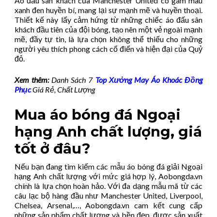
Áo đấu sân khách của Manchester United có gam màu
xanh đen huyền bí, mang lại sự mạnh mẽ và huyền thoại.
Thiết kế này lấy cảm hứng từ những chiếc áo đấu sân
khách đầu tiên của đội bóng, tạo nên một vẻ ngoài mạnh
mẽ, đầy tự tin, là lựa chọn không thể thiếu cho những
người yêu thích phong cách cổ điển và hiện đại của Quỷ
đỏ.
Xem thêm:
Danh Sách 7
Top Xưởng May Áo Khoác Đồng
Phục
Giá Rẻ, Chất Lượng
Mua áo bóng đá Ngoại
hạng Anh chất lượng, giá
tốt ở đâu?
Nếu bạn đang tìm kiếm các mẫu áo bóng đá giải Ngoại
hạng Anh chất lượng với mức giá hợp lý, Aobongda.vn
chính là lựa chọn hoàn hảo. Với đa dạng mẫu mã từ các
câu lạc bộ hàng đầu như Manchester United, Liverpool,
Chelsea, Arsenal,…, Aobongda.vn cam kết cung cấp
những sản phẩm chất lượng và bền đẹp, được sản xuất