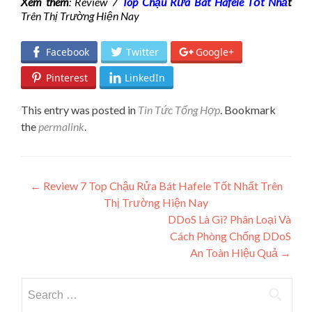
Xem thêm
: Review 7
Top Chậu Rửa Bát Hafele Tốt Nhấ
t
Trên Thị Trường Hiện Nay
Facebook
Twitter
Google+
Pinterest
LinkedIn
This entry was posted in
Tin Tức Tổng Hợp
. Bookmark
the
permalink
.
Post navigation
←
Review 7 Top Chậu Rửa Bát Hafele Tốt Nhất Trên
Thị Trường Hiện Nay
DDoS Là Gì? Phân Loại Và
Cách Phòng Chống DDoS
An Toàn Hiệu Quả
→
Search for: