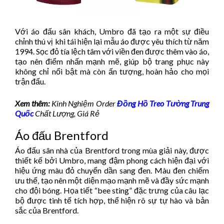
Với áo đấu sân khách, Umbro đã tạo ra một sự điều
chỉnh thú vị khi tái hiện lại mẫu áo được yêu thích từ năm
1994. Sọc đỏ tía lệch tâm với viền đen được thêm vào áo,
tạo nên điểm nhấn mạnh mẽ, giúp bộ trang phục này
không chỉ nổi bật mà còn ấn tượng, hoàn hảo cho mọi
trận đấu.
Xem thêm:
Kinh Nghiệm Order
Đồng Hồ Treo Tường Trung
Quốc
Chất Lượng, Giá Rẻ
Áo đấu Brentford
Áo đấu sân nhà của Brentford trong mùa giải này, được
thiết kế bởi Umbro, mang đậm phong cách hiện đại với
hiệu ứng màu đỏ chuyển dần sang đen. Màu đen chiếm
ưu thế, tạo nên một diện mạo mạnh mẽ và đầy sức mạnh
cho đội bóng. Họa tiết “bee sting” đặc trưng của câu lạc
bộ được tinh tế tích hợp, thể hiện rõ sự tự hào và bản
sắc của Brentford.