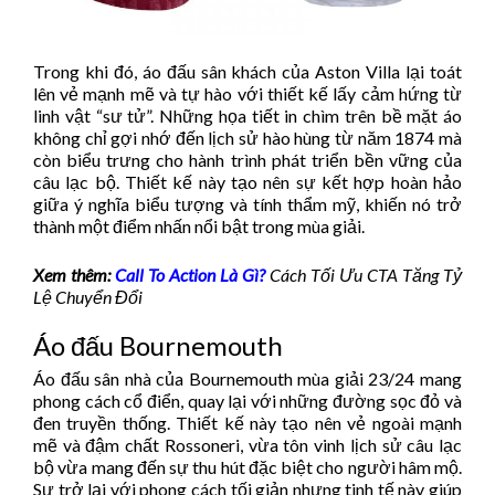
Trong khi đó, áo đấu sân khách của Aston Villa lại toát
lên vẻ mạnh mẽ và tự hào với thiết kế lấy cảm hứng từ
linh vật “sư tử”. Những họa tiết in chìm trên bề mặt áo
không chỉ gợi nhớ đến lịch sử hào hùng từ năm 1874 mà
còn biểu trưng cho hành trình phát triển bền vững của
câu lạc bộ. Thiết kế này tạo nên sự kết hợp hoàn hảo
giữa ý nghĩa biểu tượng và tính thẩm mỹ, khiến nó trở
thành một điểm nhấn nổi bật trong mùa giải.
Xem thêm:
Call To Action Là Gì
?
Cách Tối Ưu CTA Tăng Tỷ
Lệ Chuyển Đổi
Áo đấu Bournemouth
Áo đấu sân nhà của Bournemouth mùa giải 23/24 mang
phong cách cổ điển, quay lại với những đường sọc đỏ và
đen truyền thống. Thiết kế này tạo nên vẻ ngoài mạnh
mẽ và đậm chất Rossoneri, vừa tôn vinh lịch sử câu lạc
bộ vừa mang đến sự thu hút đặc biệt cho người hâm mộ.
Sự trở lại với phong cách tối giản nhưng tinh tế này giúp