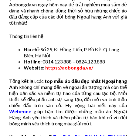
Aobongda.vn ngay hôm nay để trải nghiệm mua sắm dễ
dàng và nhanh chóng, đồng thời sở hữu những chiếc áo
đấu đẳng cấp của các đội bóng Ngoại hạng Anh với giá
tốt nhất!
Thông tin liên hệ:
Địa chỉ:
Số 29, Đ. Hồng Tiến, P. Bồ Đề, Q. Long
Biên, Hà Nội
Hotline:
0814.123.888 – 0824.123.888
Website:
https://aobongda.vn/
Tổng kết lại, các
top mẫu áo đấu đẹp nhất Ngoại hạng
Anh
không chỉ mang đến vẻ ngoài ấn tượng mà còn thể
hiện bản sắc và niềm tự hào của từng câu lạc bộ. Mỗi
thiết kế đều phản ánh sự sáng tạo, đổi mới và tinh thần
chiến đấu trên sân cỏ. Hy vọng bài viết này của
Webeone
giúp bạn tìm được những mẫu áo Ngoại
Hạng Anh yêu thích và thêm phần tự hào khi cổ vũ đội
bóng mình yêu thích trong mùa giải mới.