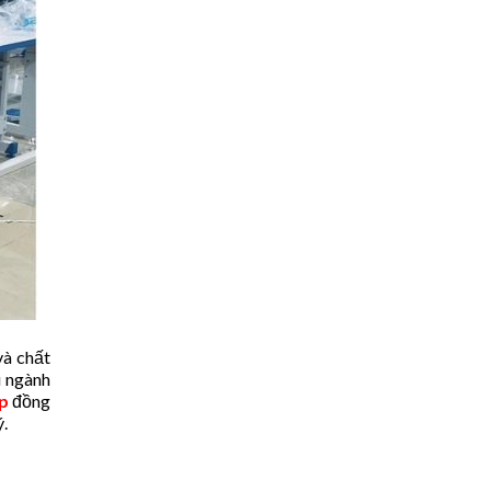
và chất
u ngành
p
đồng
ý.