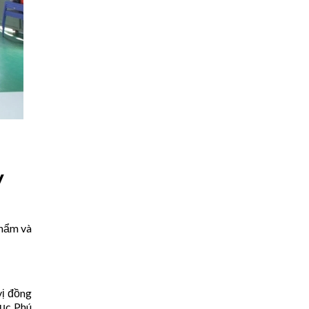
y
phẩm và
vị đồng
hục Phú