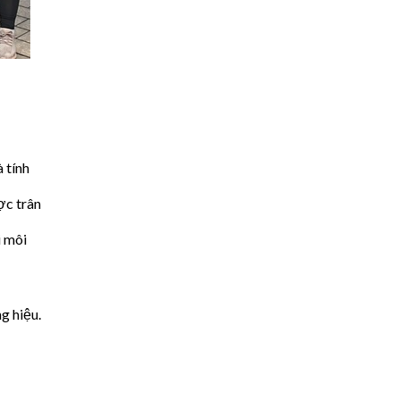
 tính
ợc trân
i môi
g hiệu.