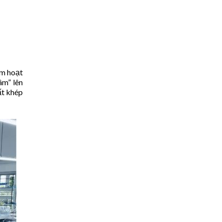
ăm hoạt
âm” lên
ất khép