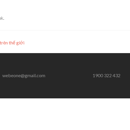
nk
.
rên thế giới
webeone@gmail.com
1900 322 432