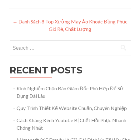
Post navigation
←
Danh Sách 8 Top Xưởng May Áo Khoác Đồng Phục
Giá Rẻ, Chất Lượng
Search for:
RECENT POSTS
Kinh Nghiệm Chọn Bàn Giám Đốc Phù Hợp Để Sử
Dụng Dài Lâu
Quy Trình Thiết Kế Website Chuẩn, Chuyên Nghiệp
Cách Kháng Kênh Youtube Bị Chết Hồi Phục Nhanh
Chóng Nhất
Microsoft 365 Family Là Gì? Gói Dịch Vụ Tối Ưu Cho