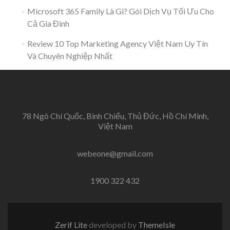
Microsoft 365 Family Là Gì? Gói Dịch Vụ Tối Ưu Cho
Cả Gia Đình
Review 10 Top Marketing Agency Việt Nam Uy Tín
Và Chuyên Nghiệp Nhất
78 Ngô Chí Quốc, Bình Chiểu, Thủ Đức, Hồ Chí Minh,
Việt Nam
webeone@gmail.com
1900 322 432
Zerif Lite
developed by
ThemeIsle