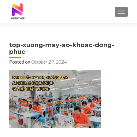
TOGGLE
top-xuong-may-ao-khoac-dong-
phuc
Posted on
October 29, 2024