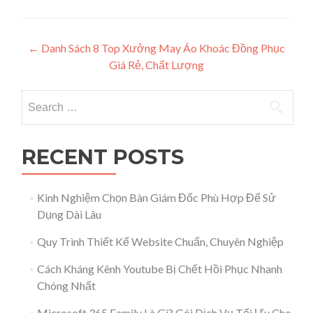
Post navigation
←
Danh Sách 8 Top Xưởng May Áo Khoác Đồng Phục
Giá Rẻ, Chất Lượng
Search for:
RECENT POSTS
Kinh Nghiệm Chọn Bàn Giám Đốc Phù Hợp Để Sử
Dụng Dài Lâu
Quy Trình Thiết Kế Website Chuẩn, Chuyên Nghiệp
Cách Kháng Kênh Youtube Bị Chết Hồi Phục Nhanh
Chóng Nhất
Microsoft 365 Family Là Gì? Gói Dịch Vụ Tối Ưu Cho