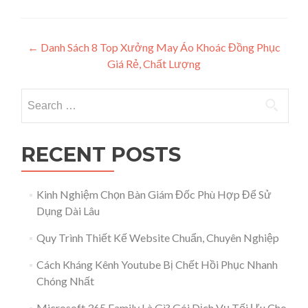
Post navigation
←
Danh Sách 8 Top Xưởng May Áo Khoác Đồng Phục
Giá Rẻ, Chất Lượng
Search for:
RECENT POSTS
Kinh Nghiệm Chọn Bàn Giám Đốc Phù Hợp Để Sử
Dụng Dài Lâu
Quy Trình Thiết Kế Website Chuẩn, Chuyên Nghiệp
Cách Kháng Kênh Youtube Bị Chết Hồi Phục Nhanh
Chóng Nhất
Microsoft 365 Family Là Gì? Gói Dịch Vụ Tối Ưu Cho