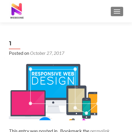
TOGGLE
1
Posted on
October 27, 2017
This entry was posted in . Bookmark the
permalink
.