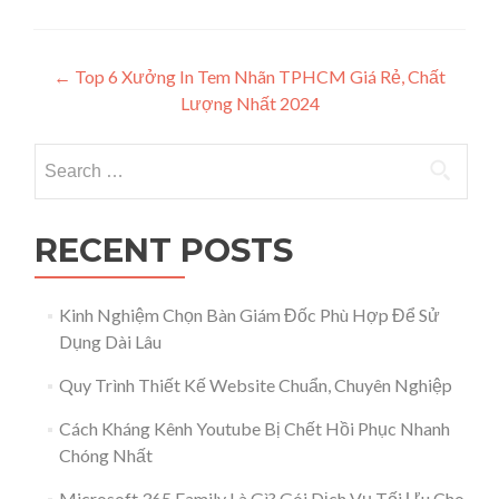
Post navigation
←
Top 6 Xưởng In Tem Nhãn TPHCM Giá Rẻ, Chất
Lượng Nhất 2024
Search for:
RECENT POSTS
Kinh Nghiệm Chọn Bàn Giám Đốc Phù Hợp Để Sử
Dụng Dài Lâu
Quy Trình Thiết Kế Website Chuẩn, Chuyên Nghiệp
Cách Kháng Kênh Youtube Bị Chết Hồi Phục Nhanh
Chóng Nhất
Microsoft 365 Family Là Gì? Gói Dịch Vụ Tối Ưu Cho