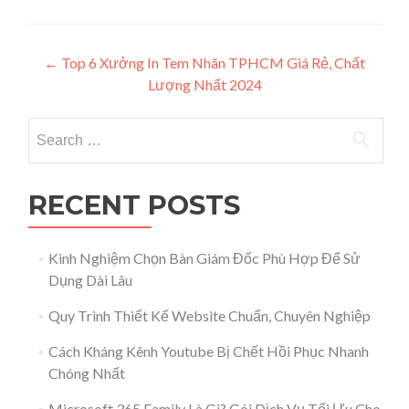
Post navigation
←
Top 6 Xưởng In Tem Nhãn TPHCM Giá Rẻ, Chất
Lượng Nhất 2024
Search for:
RECENT POSTS
Kinh Nghiệm Chọn Bàn Giám Đốc Phù Hợp Để Sử
Dụng Dài Lâu
Quy Trình Thiết Kế Website Chuẩn, Chuyên Nghiệp
Cách Kháng Kênh Youtube Bị Chết Hồi Phục Nhanh
Chóng Nhất
Microsoft 365 Family Là Gì? Gói Dịch Vụ Tối Ưu Cho