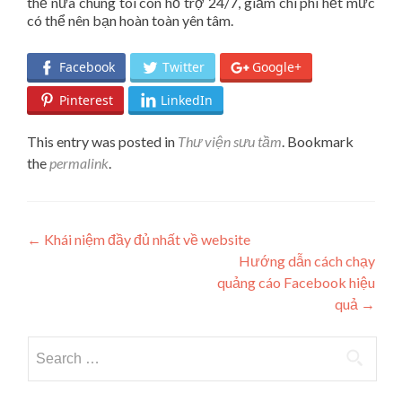
thế nữa chúng tôi còn hỗ trợ 24/7, giảm chi phí hết mức
có thể nên bạn hoàn toàn yên tâm.
Facebook
Twitter
Google+
Pinterest
LinkedIn
This entry was posted in
Thư viện sưu tầm
. Bookmark
the
permalink
.
Post navigation
←
Khái niệm đầy đủ nhất về website
Hướng dẫn cách chạy
quảng cáo Facebook hiệu
quả
→
Search for: