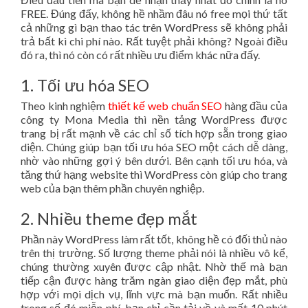
FREE. Đúng đấy, không hề nhầm đâu nó free mọi thứ tất
cả những gì bạn thao tác trên WordPress sẽ không phải
trả bất kì chi phí nào. Rất tuyệt phải không? Ngoài điều
đó ra, thì nó còn có rất nhiều ưu điểm khác nữa đấy.
1. Tối ưu hóa SEO
Theo kinh nghiệm
thiết kế web chuẩn SEO
hàng đầu của
công ty Mona Media thì nền tảng WordPress được
trang bị rất mạnh về các chỉ số tích hợp sẵn trong giao
diện. Chúng giúp bạn tối ưu hóa SEO một cách dễ dàng,
nhờ vào những gợi ý bên dưới. Bên cạnh tối ưu hóa, và
tăng thứ hạng website thì WordPress còn giúp cho trang
web của bạn thêm phần chuyên nghiệp.
2. Nhiều theme đẹp mắt
Phần này WordPress làm rất tốt, không hề có đối thủ nào
trên thị trường. Số lượng theme phải nói là nhiều vô kể,
chúng thường xuyên được cập nhật. Nhờ thế mà bạn
tiếp cận được hàng trăm ngàn giao diện đẹp mắt, phù
hợp với mọi dịch vụ, lĩnh vực mà bạn muốn. Rất nhiều
trong số đó miễn phí, bạn chỉ cần tải về và mất 10 phút