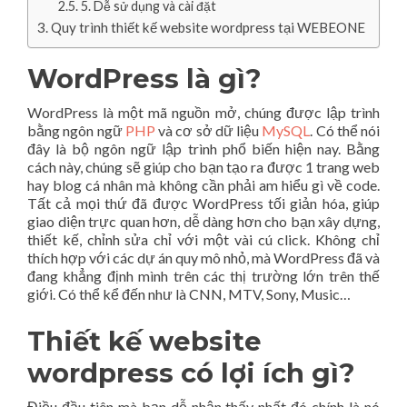
5. Dễ sử dụng và cài đặt
Quy trình thiết kế website wordpress tại WEBEONE
WordPress là gì?
WordPress là một mã nguồn mở, chúng được lập trình
bằng ngôn ngữ
PHP
và cơ sở dữ liệu
MySQL
. Có thể nói
đây là bộ ngôn ngữ lập trình phổ biến hiện nay. Bằng
cách này, chúng sẽ giúp cho bạn tạo ra được 1 trang web
hay blog cá nhân mà không cần phải am hiểu gì về code.
Tất cả mọi thứ đã được WordPress tối giản hóa, giúp
giao diện trực quan hơn, dễ dàng hơn cho bạn xây dựng,
thiết kế, chỉnh sửa chỉ với một vài cú click. Không chỉ
thích hợp với các dự án quy mô nhỏ, mà WordPress đã và
đang khẳng định mình trên các thị trường lớn trên thế
giới. Có thể kể đến như là CNN, MTV, Sony, Music…
Thiết kế website
wordpress có lợi ích gì?
Điều đầu tiên mà bạn dễ nhận thấy nhất đó chính là nó