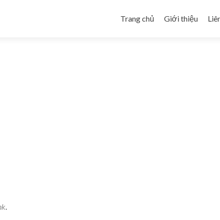
Skip to content
Trang chủ
Giới thiệu
Liê
nk
.