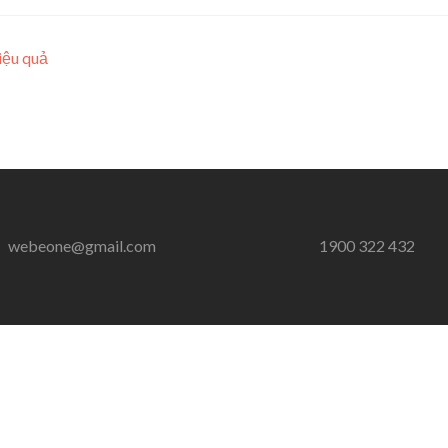
iệu quả
webeone@gmail.com
1900 322 432