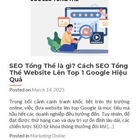
Online
Chính
Xác,
Hiệu
Quả
Cho
Doanh
Nghiệp
SEO Tổng Thể là gì? Cách SEO Tổng
Thể Website Lên Top 1 Google Hiệu
Quả
Posted on
March 14, 2025
Trong bối cảnh cạnh tranh khốc liệt trên thị trường
online, việc đưa website lên top Google là mục tiêu mà
hầu hết các doanh nghiệp đều hướng đến. Tuy nhiên, để
đạt được thứ hạng cao và duy trì sự ổn định lâu dài, các
Read
chiến lược SEO từ khóa thông thường đôi khi
[…]
more
Posted in
Marketing Online
about