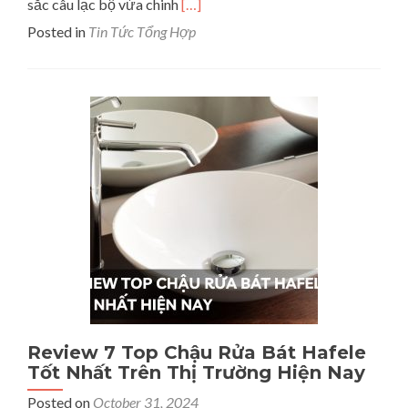
Read
sắc câu lạc bộ vừa chinh
[…]
more
Posted in
Tin Tức Tổng Hợp
about
Tổng
Hợp
10
Top
Mẫu
Áo
Đấu
Đẹp
Nhất
Ngoại
Hạng
Anh
Mùa
Giải
23/24
Review 7 Top Chậu Rửa Bát Hafele
Tốt Nhất Trên Thị Trường Hiện Nay
Posted on
October 31, 2024