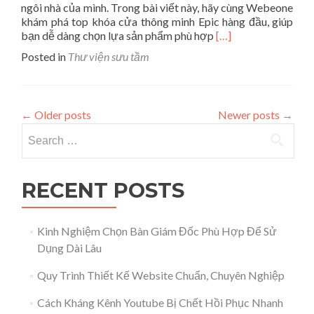
ngôi nhà của mình. Trong bài viết này, hãy cùng Webeone
khám phá top khóa cửa thông minh Epic hàng đầu, giúp
Read
bạn dễ dàng chọn lựa sản phẩm phù hợp
[…]
more
Posted in
Thư viện sưu tầm
about
Tổng
Hợp
Top
←
Older posts
Newer posts
→
8
Search for:
Khóa
Cửa
Thông
Minh
RECENT POSTS
EPIC
Chất
Lượng
Kinh Nghiệm Chọn Bàn Giám Đốc Phù Hợp Để Sử
Tốt
Nên
Dụng Dài Lâu
Mua
2025
Quy Trình Thiết Kế Website Chuẩn, Chuyên Nghiệp
Cách Kháng Kênh Youtube Bị Chết Hồi Phục Nhanh