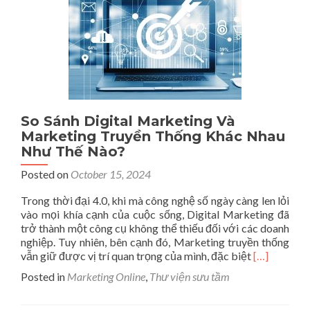
Đồng
Phục
Giá
Rẻ,
Chất
Lượng
So Sánh Digital Marketing Và
Marketing Truyền Thống Khác Nhau
Như Thế Nào?
Posted on
October 15, 2024
Trong thời đại 4.0, khi mà công nghệ số ngày càng len lỏi
vào mọi khía cạnh của cuộc sống, Digital Marketing đã
trở thành một công cụ không thể thiếu đối với các doanh
nghiệp. Tuy nhiên, bên cạnh đó, Marketing truyền thống
Read
vẫn giữ được vị trí quan trọng của mình, đặc biệt
[…]
more
Posted in
Marketing Online
,
Thư viện sưu tầm
about
So