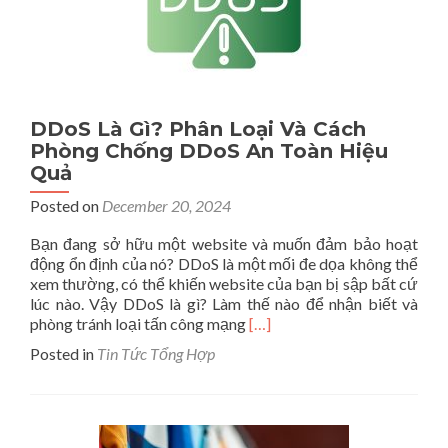
Nhất?
DDoS Là Gì? Phân Loại Và Cách
Phòng Chống DDoS An Toàn Hiệu
Quả
Posted on
December 20, 2024
Bạn đang sở hữu một website và muốn đảm bảo hoạt
động ổn định của nó? DDoS là một mối đe dọa không thể
xem thường, có thể khiến website của bạn bị sập bất cứ
lúc nào. Vậy DDoS là gì? Làm thế nào để nhận biết và
Read
phòng tránh loại tấn công mạng
[…]
more
Posted in
Tin Tức Tổng Hợp
about
DDoS
Là
Gì?
Phân