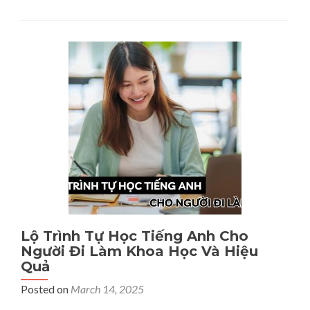
SEO
Tổng
Thể
là
gì?
Cách
SEO
Tổng
Thể
Website
Lên
Top
1
Google
Hiệu
Quả
Lộ Trình Tự Học Tiếng Anh Cho
Người Đi Làm Khoa Học Và Hiệu
Quả
Posted on
March 14, 2025