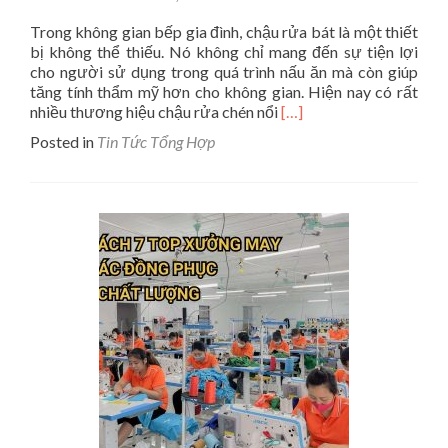
Trong không gian bếp gia đình, chậu rửa bát là một thiết
bị không thể thiếu. Nó không chỉ mang đến sự tiện lợi
cho người sử dụng trong quá trình nấu ăn mà còn giúp
tăng tính thẩm mỹ hơn cho không gian. Hiện nay có rất
Read
nhiều thương hiệu chậu rửa chén nổi
[…]
more
Posted in
Tin Tức Tổng Hợp
about
Review
7
Top
Chậu
Rửa
Bát
Hafele
Tốt
Nhất
Trên
Thị
Trường
Hiện
Nay