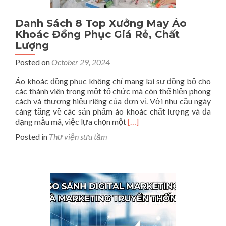
Danh Sách 8 Top Xưởng May Áo
Khoác Đồng Phục Giá Rẻ, Chất
Lượng
Posted on
October 29, 2024
Áo khoác đồng phục không chỉ mang lại sự đồng bộ cho
các thành viên trong một tổ chức mà còn thể hiện phong
cách và thương hiệu riêng của đơn vị. Với nhu cầu ngày
càng tăng về các sản phẩm áo khoác chất lượng và đa
Read
dạng mẫu mã, việc lựa chọn một
[…]
more
Posted in
Thư viện sưu tầm
about
Danh
Sách
8
Top
Xưởng
May
Áo
Khoác