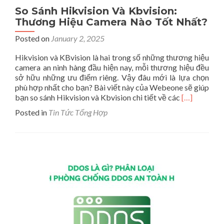
So Sánh Hikvision Và Kbvision:
Thương Hiệu Camera Nào Tốt Nhất?
Posted on
January 2, 2025
Hikvision và KBvision là hai trong số những thương hiệu
camera an ninh hàng đầu hiện nay, mỗi thương hiệu đều
sở hữu những ưu điểm riêng. Vậy đâu mới là lựa chọn
phù hợp nhất cho bạn? Bài viết này của Webeone sẽ giúp
Read
bạn so sánh Hikvision và Kbvision chi tiết về các
[…]
more
Posted in
Tin Tức Tổng Hợp
about
So
Sánh
Hikvision
Và
Kbvision:
Thương
Hiệu
Camera
Nào
Tốt