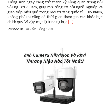
Tiếng Anh ngày càng trở thành kỹ năng quan trọng đối
với người đi làm, giúp mở rộng cơ hội nghề nghiệp và
giao tiếp hiệu quả trong môi trường quốc tế. Tuy nhiên,
không phải ai cũng có thời gian tham gia các khóa học
Read
chính quy. Vì vậy, một lộ trình tự học
[…]
more
Posted in
Tin Tức Tổng Hợp
about
Lộ
Trình
Tự
Học
Tiếng
Anh
Cho
Người
Đi
Làm
Khoa
Học
Và
Hiệu
Quả