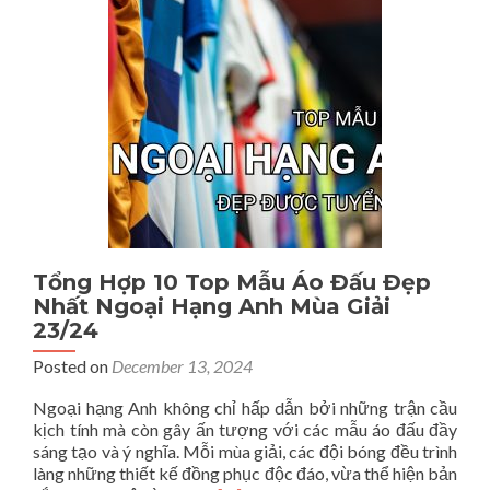
Loại
Và
Cách
Phòng
Chống
DDoS
An
Toàn
Hiệu
Quả
Tổng Hợp 10 Top Mẫu Áo Đấu Đẹp
Nhất Ngoại Hạng Anh Mùa Giải
23/24
Posted on
December 13, 2024
Ngoại hạng Anh không chỉ hấp dẫn bởi những trận cầu
kịch tính mà còn gây ấn tượng với các mẫu áo đấu đầy
sáng tạo và ý nghĩa. Mỗi mùa giải, các đội bóng đều trình
làng những thiết kế đồng phục độc đáo, vừa thể hiện bản